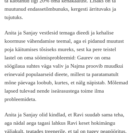
ta kaotanud ligi 20% oma kehakaalust. Lisaks on ta
muutunud endassetõmbunuks, kergesti ärrituvaks ja
tujutuks.
Anita ja Sanjay vestlesid temaga dieedi ja kehalise
koormuse vähendamise teemal, aga ei pidanud muutust
poja käitumises tõsiseks mureks, sest ka pere teistel
lastel on oma söömisprobleemid: Gaurev on oma
söögilaua suhtes väga valiv ja Najma proovib muudkui
erinevaid populaarseid dieete, millest ta paratamatult
mõne päevaga loobub, kurtes, et nälg näpistab. Mõlemad
lapsed tulevad nende iseärasustega toime ilma
probleemideta.
Anita ja Sanjay olid kindlad, et Ravi suudab sama teha,
aga nädal aega tagasi lahkus Ravi keset hokimängu
väljakult, teatades treenerile, et tal on tugev peapööritus.