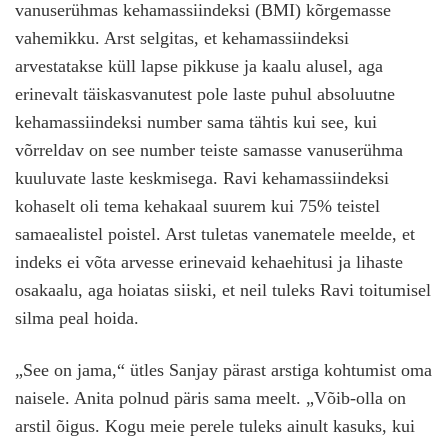
vanuserühmas kehamassiindeksi (BMI) kõrgemasse
vahemikku. Arst selgitas, et kehamassiindeksi
arvestatakse küll lapse pikkuse ja kaalu alusel, aga
erinevalt täiskasvanutest pole laste puhul absoluutne
kehamassiindeksi number sama tähtis kui see, kui
võrreldav on see number teiste samasse vanuserühma
kuuluvate laste keskmisega. Ravi kehamassiindeksi
kohaselt oli tema kehakaal suurem kui 75% teistel
samaealistel poistel. Arst tuletas vanematele meelde, et
indeks ei võta arvesse erinevaid kehaehitusi ja lihaste
osakaalu, aga hoiatas siiski, et neil tuleks Ravi toitumisel
silma peal hoida.
„See on jama,“ ütles Sanjay pärast arstiga kohtumist oma
naisele. Anita polnud päris sama meelt. „Võib-olla on
arstil õigus. Kogu meie perele tuleks ainult kasuks, kui