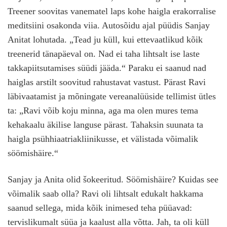
Treener soovitas vanematel laps kohe haigla erakorralise
meditsiini osakonda viia. Autosõidu ajal püüdis Sanjay
Anitat lohutada. „Tead ju küll, kui ettevaatlikud kõik
treenerid tänapäeval on. Nad ei taha lihtsalt ise laste
takkapiitsutamises süüdi jääda.“ Paraku ei saanud nad
haiglas arstilt soovitud rahustavat vastust. Pärast Ravi
läbivaatamist ja mõningate vereanalüüside tellimist ütles
ta: „Ravi võib koju minna, aga ma olen mures tema
kehakaalu äkilise languse pärast. Tahaksin suunata ta
haigla psühhiaatriakliinikusse, et välistada võimalik
söömishäire.“
Sanjay ja Anita olid šokeeritud. Söömishäire? Kuidas see
võimalik saab olla? Ravi oli lihtsalt edukalt hakkama
saanud sellega, mida kõik inimesed teha püüavad:
tervislikumalt süüa ja kaalust alla võtta. Jah, ta oli küll