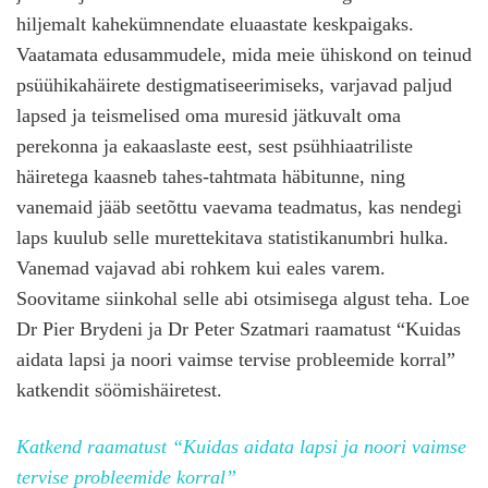
hiljemalt kahekümnendate eluaastate keskpaigaks.
Vaatamata edusammudele, mida meie ühiskond on teinud
psüühikahäirete destigmatiseerimiseks, varjavad paljud
lapsed ja teismelised oma muresid jätkuvalt oma
perekonna ja eakaaslaste eest, sest psühhiaatriliste
häiretega kaasneb tahes-tahtmata häbitunne, ning
vanemaid jääb seetõttu vaevama teadmatus, kas nendegi
laps kuulub selle murettekitava statistikanumbri hulka.
Vanemad vajavad abi rohkem kui eales varem.
Soovitame siinkohal selle abi otsimisega algust teha. Loe
Dr Pier Brydeni ja Dr Peter Szatmari raamatust “Kuidas
aidata lapsi ja noori vaimse tervise probleemide korral”
katkendit söömishäiretest.
Katkend raamatust “Kuidas aidata lapsi ja noori vaimse
tervise probleemide korral”