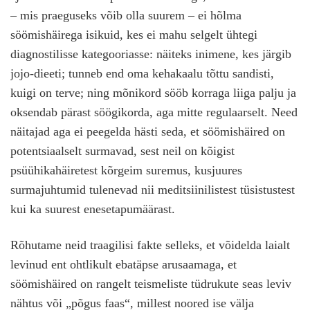
– mis praeguseks võib olla suurem – ei hõlma
söömishäirega isikuid, kes ei mahu selgelt ühtegi
diagnostilisse kategooriasse: näiteks inimene, kes järgib
jojo-dieeti; tunneb end oma kehakaalu tõttu sandisti,
kuigi on terve; ning mõnikord sööb korraga liiga palju ja
oksendab pärast söögikorda, aga mitte regulaarselt. Need
näitajad aga ei peegelda hästi seda, et söömishäired on
potentsiaalselt surmavad, sest neil on kõigist
psüühikahäiretest kõrgeim suremus, kusjuures
surmajuhtumid tulenevad nii meditsiinilistest tüsistustest
kui ka suurest enesetapumäärast.
Rõhutame neid traagilisi fakte selleks, et võidelda laialt
levinud ent ohtlikult ebatäpse arusaamaga, et
söömishäired on rangelt teismeliste tüdrukute seas leviv
nähtus või „põgus faas“, millest noored ise välja