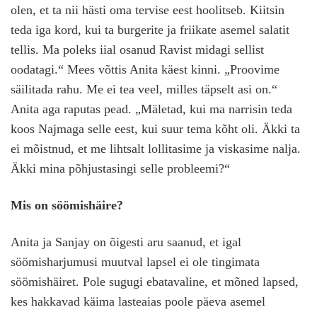
olen, et ta nii hästi oma tervise eest hoolitseb. Kiitsin
teda iga kord, kui ta burgerite ja friikate asemel salatit
tellis. Ma poleks iial osanud Ravist midagi sellist
oodatagi.“ Mees võttis Anita käest kinni. „Proovime
säilitada rahu. Me ei tea veel, milles täpselt asi on.“
Anita aga raputas pead. „Mäletad, kui ma narrisin teda
koos Najmaga selle eest, kui suur tema kõht oli. Äkki ta
ei mõistnud, et me lihtsalt lollitasime ja viskasime nalja.
Äkki mina põhjustasingi selle probleemi?“
Mis on söömishäire?
Anita ja Sanjay on õigesti aru saanud, et igal
söömisharjumusi muutval lapsel ei ole tingimata
söömishäiret. Pole sugugi ebatavaline, et mõned lapsed,
kes hakkavad käima lasteaias poole päeva asemel