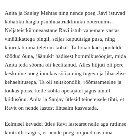
Anita ja Sanjay Mehtas ning nende poeg Ravi istuvad
kohaliku haigla psühhiaatriakliiniku ooteruumis.
Neljateistkümneaastane Ravi istub vanemate vastas
vinüülkattega pingil, seljas kapuutsiga pusa, ning
küürutab oma telefoni kohal. Ta hoiab käes pooleldi
söödud õuna, jäänukit hädisest hommikusöögist, mida
Anita teda sööma oli keelitanud. Alles hiljuti oli pere
keskmine poeg innukas sööja ning tugeva ja lihaselise
kehaehitusega. Ta oli seltskondlik, rõõmsameelne ja
töökas poiss, kelle kohta õpetajatel jagus ainult
kiidusõnu. Anita ja Sanjay ütlesid teineteisele tihti, et
Ravit on nende lastest lihtsaim kasvatada.
Eelmisel kevadel ütles Ravi lastearst neile aga rutiinse
kontrolli käigus, et nende poeg on jõudmas oma