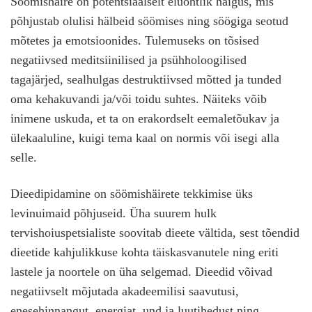
Söömishäire on potentsiaalselt eluohtlik haigus, mis
põhjustab olulisi hälbeid söömises ning söögiga seotud
mõtetes ja emotsioonides. Tulemuseks on tõsised
negatiivsed meditsiinilised ja psühholoogilised
tagajärjed, sealhulgas destruktiivsed mõtted ja tunded
oma kehakuvandi ja/või toidu suhtes. Näiteks võib
inimene uskuda, et ta on erakordselt eemaletõukav ja
ülekaaluline, kuigi tema kaal on normis või isegi alla
selle.
Dieedipidamine on söömishäirete tekkimise üks
levinuimaid põhjuseid. Üha suurem hulk
tervishoiuspetsialiste soovitab dieete vältida, sest tõendid
dieetide kahjulikkuse kohta täiskasvanutele ning eriti
lastele ja noortele on üha selgemad. Dieedid võivad
negatiivselt mõjutada akadeemilisi saavutusi,
enesehinnangut, energiat, und ja luutihedust ning