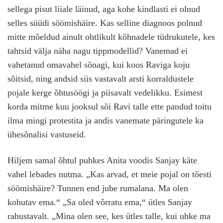
sellega pisut liiale läinud, aga kohe kindlasti ei olnud
selles süüdi söömishäire. Kas selline diagnoos polnud
mitte mõeldud ainult ohtlikult kõhnadele tüdrukutele, kes
tahtsid välja näha nagu tippmodellid? Vanemad ei
vahetanud omavahel sõnagi, kui koos Raviga koju
sõitsid, ning andsid siis vastavalt arsti korraldustele
pojale kerge õhtusöögi ja piisavalt vedelikku. Esimest
korda mitme kuu jooksul sõi Ravi talle ette pandud toitu
ilma mingi protestita ja andis vanemate päringutele ka
ühesõnalisi vastuseid.
Hiljem samal õhtul puhkes Anita voodis Sanjay käte
vahel lebades nutma. „Kas arvad, et meie pojal on tõesti
söömishäire? Tunnen end jube rumalana. Ma olen
kohutav ema.“ „Sa oled võrratu ema,“ ütles Sanjay
rahustavalt. „Mina olen see, kes ütles talle, kui uhke ma