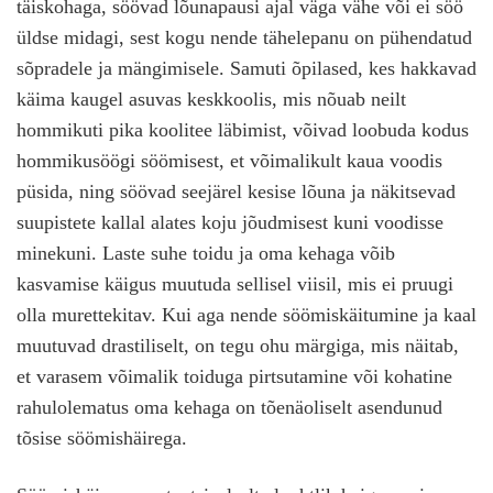
täiskohaga, söövad lõunapausi ajal väga vähe või ei söö
üldse midagi, sest kogu nende tähelepanu on pühendatud
sõpradele ja mängimisele. Samuti õpilased, kes hakkavad
käima kaugel asuvas keskkoolis, mis nõuab neilt
hommikuti pika koolitee läbimist, võivad loobuda kodus
hommikusöögi söömisest, et võimalikult kaua voodis
püsida, ning söövad seejärel kesise lõuna ja näkitsevad
suupistete kallal alates koju jõudmisest kuni voodisse
minekuni. Laste suhe toidu ja oma kehaga võib
kasvamise käigus muutuda sellisel viisil, mis ei pruugi
olla murettekitav. Kui aga nende söömiskäitumine ja kaal
muutuvad drastiliselt, on tegu ohu märgiga, mis näitab,
et varasem võimalik toiduga pirtsutamine või kohatine
rahulolematus oma kehaga on tõenäoliselt asendunud
tõsise söömishäirega.