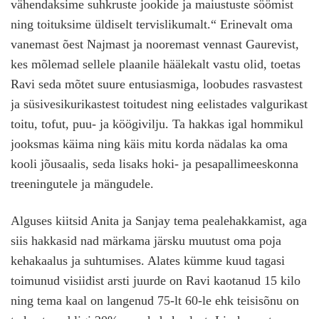
vähendaksime suhkruste jookide ja maiustuste söömist
ning toituksime üldiselt tervislikumalt.“ Erinevalt oma
vanemast õest Najmast ja nooremast vennast Gaurevist,
kes mõlemad sellele plaanile häälekalt vastu olid, toetas
Ravi seda mõtet suure entusiasmiga, loobudes rasvastest
ja süsivesikurikastest toitudest ning eelistades valgurikast
toitu, tofut, puu- ja köögivilju. Ta hakkas igal hommikul
jooksmas käima ning käis mitu korda nädalas ka oma
kooli jõusaalis, seda lisaks hoki- ja pesapallimeeskonna
treeningutele ja mängudele.
Alguses kiitsid Anita ja Sanjay tema pealehakkamist, aga
siis hakkasid nad märkama järsku muutust oma poja
kehakaalus ja suhtumises. Alates kümme kuud tagasi
toimunud visiidist arsti juurde on Ravi kaotanud 15 kilo
ning tema kaal on langenud 75-lt 60-le ehk teisisõnu on