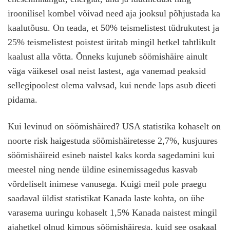
iroonilisel kombel võivad need aja jooksul põhjustada ka
kaalutõusu. On teada, et 50% teismelistest tüdrukutest ja
25% teismelistest poistest üritab mingil hetkel tahtlikult
kaalust alla võtta. Õnneks kujuneb söömishäire ainult
väga väikesel osal neist lastest, aga vanemad peaksid
sellegipoolest olema valvsad, kui nende laps asub dieeti
pidama.
Kui levinud on söömishäired? USA statistika kohaselt on
noorte risk haigestuda söömishäiretesse 2,7%, kusjuures
söömishäireid esineb naistel kaks korda sagedamini kui
meestel ning nende üldine esinemissagedus kasvab
võrdeliselt inimese vanusega. Kuigi meil pole praegu
saadaval üldist statistikat Kanada laste kohta, on ühe
varasema uuringu kohaselt 1,5% Kanada naistest mingil
ajahetkel olnud kimpus söömishäirega, kuid see osakaal