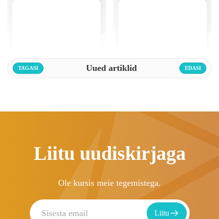
Uued artiklid
TAGASI
EDASI
Liitu uudiskirjaga
Ole kursis meie tegemistega.
Liitu