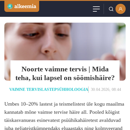
Artiklid
Kasutajanimi või email
Podcast
Parool
Videod
Veebinarid
Noorte vaimne tervis | Mida
Jäta mind meelde
teha, kui lapsel on söömishäire?
Kuulutused
VAIMNE TERVIS
LASTEPSÜHHOLOOGIA
30.04.2026, 08:44
Sisuturundus
Umbes 10–20% lastest ja teismelistest üle kogu maailma
kannatab mõne vaimse tervise häire all. Pooled kõigist
täiskasvanueas esinevatest psüühikahäiretest avalduvad
juba neljateistkümnendaks eluaastaks ning kolmveerand
Loo tasuta konto