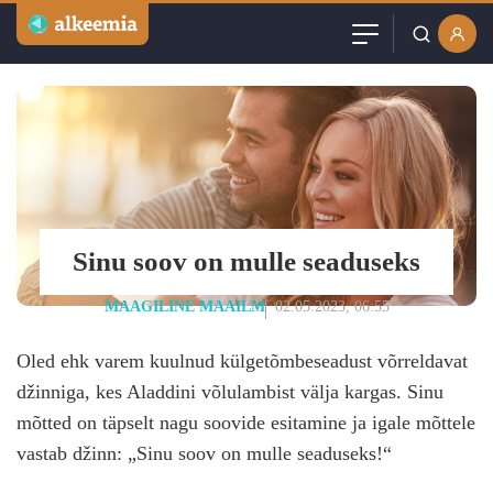
Artiklid
Kasutajanimi või email
Podcast
Parool
Videod
Veebinarid
Sinu soov on mulle seaduseks
Jäta mind meelde
Kuulutused
MAAGILINE MAAILM
02.05.2023, 06:55
Oled ehk varem kuulnud külgetõmbeseadust võrreldavat
Sisuturundus
džinniga, kes Aladdini võlulambist välja kargas. Sinu
mõtted on täpselt nagu soovide esitamine ja igale mõttele
vastab džinn: „Sinu soov on mulle seaduseks!“
Loo tasuta konto