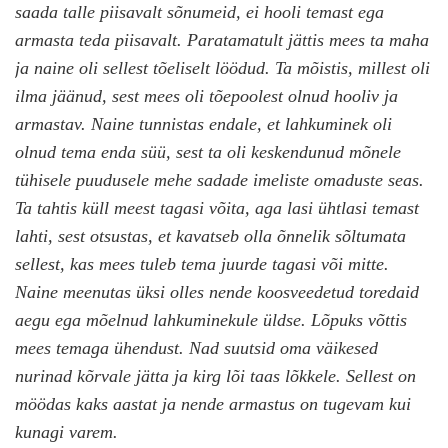
saada talle piisavalt sõnumeid, ei hooli temast ega
armasta teda piisavalt. Paratamatult jättis mees ta maha
ja naine oli sellest tõeliselt löödud. Ta mõistis, millest oli
ilma jäänud, sest mees oli tõepoolest olnud hooliv ja
armastav. Naine tunnistas endale, et lahkuminek oli
olnud tema enda süü, sest ta oli keskendunud mõnele
tühisele puudusele mehe sadade imeliste omaduste seas.
Ta tahtis küll meest tagasi võita, aga lasi ühtlasi temast
lahti, sest otsustas, et kavatseb olla õnnelik sõltumata
sellest, kas mees tuleb tema juurde tagasi või mitte.
Naine meenutas üksi olles nende koosveedetud toredaid
aegu ega mõelnud lahkuminekule üldse. Lõpuks võttis
mees temaga ühendust. Nad suutsid oma väikesed
nurinad kõrvale jätta ja kirg lõi taas lõkkele. Sellest on
möödas kaks aastat ja nende armastus on tugevam kui
kunagi varem.