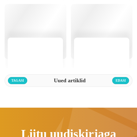
Uued artiklid
TAGASI
EDASI
Liitu uudiskirjaga