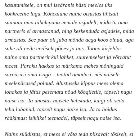
kasutamisele, on mul iseäranis hästi meeles üks
konkreetne lugu. Kõnealune naine otsustas lihtsalt
suunata oma tähelepanu eemale asjadelt, mida ta oma
partneris ei armastanud, ning keskenduda asjadele, mida
armastas. See paar oli juba mõnda aega koos olnud, aga
suhe oli neile endiselt põnev ja uus. Toona kirjeldas
naine oma partnerit kui lahket, suuremeelset ja võrratut
meest. Paraku hakkas ta märkama mehes mõningaid
sarnasusi oma isaga – teatud omadusi, mis naisele
meelepärased polnud. Alustuseks kippus mees olema
lohakas ja jättis pesemata nõud köögiletile, täpselt nagu
naise isa. Ta unustas naisele helistada, kuigi oli seda
teha lubanud, täpselt nagu naise isa. Ja ta hoidus
rääkimast isiklikel teemadel, täpselt nagu naise isa.
Naine süüdistas, et mees ei võta teda piisavalt tõsiselt, ei