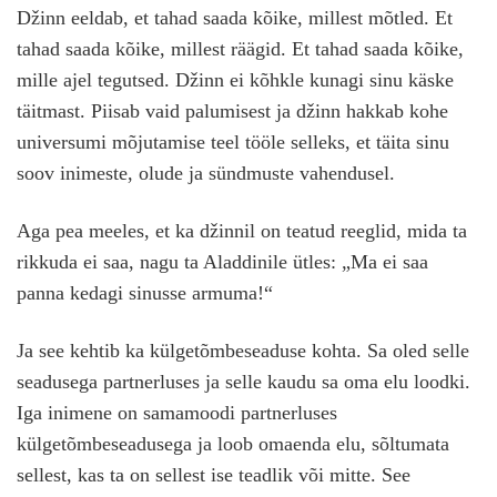
Džinn eeldab, et tahad saada kõike, millest mõtled. Et
tahad saada kõike, millest räägid. Et tahad saada kõike,
mille ajel tegutsed. Džinn ei kõhkle kunagi sinu käske
täitmast. Piisab vaid palumisest ja džinn hakkab kohe
universumi mõjutamise teel tööle selleks, et täita sinu
soov inimeste, olude ja sündmuste vahendusel.
Aga pea meeles, et ka džinnil on teatud reeglid, mida ta
rikkuda ei saa, nagu ta Aladdinile ütles: „Ma ei saa
panna kedagi sinusse armuma!“
Ja see kehtib ka külgetõmbeseaduse kohta. Sa oled selle
seadusega partnerluses ja selle kaudu sa oma elu loodki.
Iga inimene on samamoodi partnerluses
külgetõmbeseadusega ja loob omaenda elu, sõltumata
sellest, kas ta on sellest ise teadlik või mitte. See