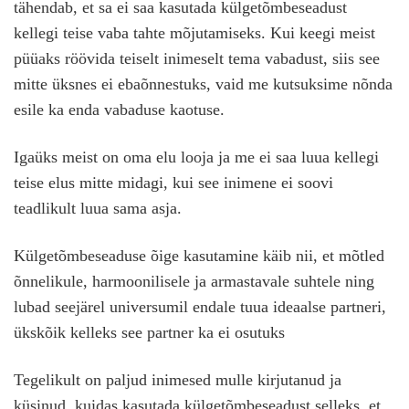
tähendab, et sa ei saa kasutada külgetõmbeseadust
kellegi teise vaba tahte mõjutamiseks. Kui keegi meist
püüaks röövida teiselt inimeselt tema vabadust, siis see
mitte üksnes ei ebaõnnestuks, vaid me kutsuksime nõnda
esile ka enda vabaduse kaotuse.
Igaüks meist on oma elu looja ja me ei saa luua kellegi
teise elus mitte midagi, kui see inimene ei soovi
teadlikult luua sama asja.
Külgetõmbeseaduse õige kasutamine käib nii, et mõtled
õnnelikule, harmoonilisele ja armastavale suhtele ning
lubad seejärel universumil endale tuua ideaalse partneri,
ükskõik kelleks see partner ka ei osutuks
Tegelikult on paljud inimesed mulle kirjutanud ja
küsinud, kuidas kasutada külgetõmbeseadust selleks, et