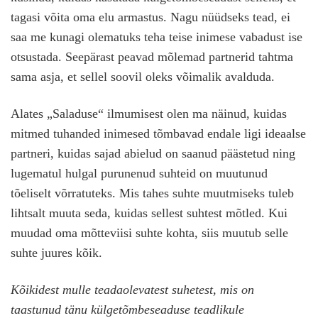
tagasi võita oma elu armastus. Nagu nüüdseks tead, ei
saa me kunagi olematuks teha teise inimese vabadust ise
otsustada. Seepärast peavad mõlemad partnerid tahtma
sama asja, et sellel soovil oleks võimalik avalduda.
Alates „Saladuse“ ilmumisest olen ma näinud, kuidas
mitmed tuhanded inimesed tõmbavad endale ligi ideaalse
partneri, kuidas sajad abielud on saanud päästetud ning
lugematul hulgal purunenud suhteid on muutunud
tõeliselt võrratuteks. Mis tahes suhte muutmiseks tuleb
lihtsalt muuta seda, kuidas sellest suhtest mõtled. Kui
muudad oma mõtteviisi suhte kohta, siis muutub selle
suhte juures kõik.
Kõikidest mulle teadaolevatest suhetest, mis on
taastunud tänu külgetõmbeseaduse teadlikule