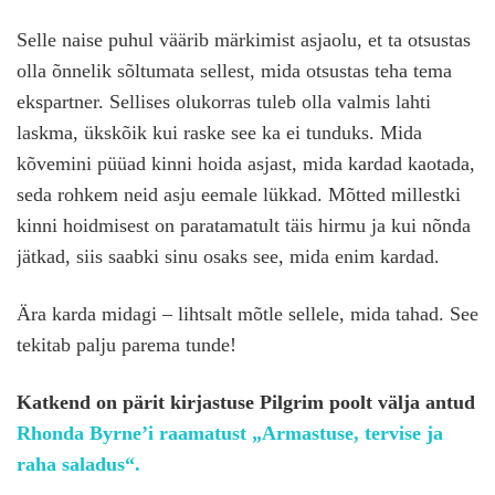
Selle naise puhul väärib märkimist asjaolu, et ta otsustas
olla õnnelik sõltumata sellest, mida otsustas teha tema
ekspartner. Sellises olukorras tuleb olla valmis lahti
laskma, ükskõik kui raske see ka ei tunduks. Mida
kõvemini püüad kinni hoida asjast, mida kardad kaotada,
seda rohkem neid asju eemale lükkad. Mõtted millestki
kinni hoidmisest on paratamatult täis hirmu ja kui nõnda
jätkad, siis saabki sinu osaks see, mida enim kardad.
Ära karda midagi – lihtsalt mõtle sellele, mida tahad. See
tekitab palju parema tunde!
Katkend on pärit kirjastuse Pilgrim poolt välja antud
Rhonda Byrne
’i raamatust
„Armastuse, tervise ja
raha saladus“.