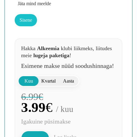
Jäta mind meelde
Hakka
Alkeemia
klubi liikmeks, liitudes
meie
lugeja paketiga
!
Esimene makse nüüd soodushinnaga!
Kuu
Kvartal
Aasta
6.99
€
3.99
€
/ kuu
Igakuine püsimakse