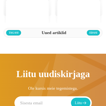
Uued artiklid
TAGASI
EDASI
Liitu uudiskirjaga
Ole kursis meie tegemistega.
Liitu