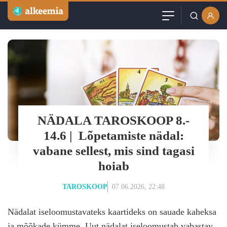
Artiklid
Kasutajanimi või email
Podcast
Parool
Videod
Veebinarid
NÄDALA TAROSKOOP 8.-
Jäta mind meelde
14.6 | Lõpetamiste nädal:
Kuulutused
vabane sellest, mis sind tagasi
hoiab
Sisuturundus
TAROSKOOP
07.06.2026, 22:48
Nädalat iseloomustavateks kaartideks on sauade kaheksa
ja mõõkade kümme. Uut nädalat iseloomustab vabastav
Loo tasuta konto