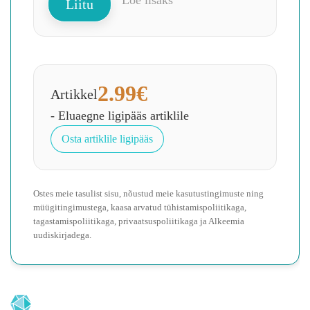
Loe lisaks
Liitu
2.99€
Artikkel
- Eluaegne ligipääs artiklile
Osta artiklile ligipääs
Ostes meie tasulist sisu, nõustud meie kasutustingimuste ning
müügitingimustega, kaasa arvatud tühistamispoliitikaga,
tagastamispoliitikaga, privaatsuspoliitikaga ja Alkeemia
uudiskirjadega.