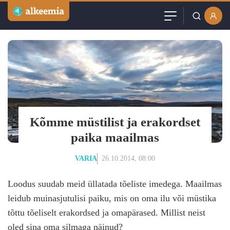
Artiklid
Kasutajanimi või email
Podcast
Parool
Videod
Veebinarid
Kõmme müstilist ja erakordset
Jäta mind meelde
paika maailmas
Kuulutused
VARIA
26.10.2014, 08:00
Sisuturundus
Loodus suudab meid üllatada tõeliste imedega. Maailmas
leidub muinasjutulisi paiku, mis on oma ilu või müstika
tõttu tõeliselt erakordsed ja omapärased. Millist neist
oled sina oma silmaga näinud?
Loo tasuta konto