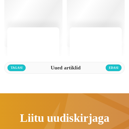
Uued artiklid
TAGASI
EDASI
Liitu uudiskirjaga