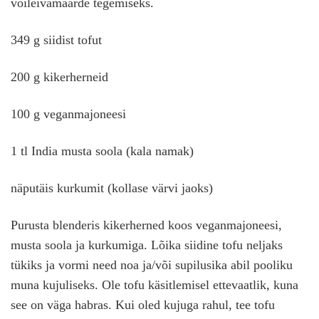
võileivamäärde tegemiseks.
349 g siidist tofut
200 g kikerherneid
100 g veganmajoneesi
1 tl India musta soola (kala namak)
näputäis kurkumit (kollase värvi jaoks)
Purusta blenderis kikerherned koos veganmajoneesi,
musta soola ja kurkumiga. Lõika siidine tofu neljaks
tükiks ja vormi need noa ja/või supilusika abil pooliku
muna kujuliseks. Ole tofu käsitlemisel ettevaatlik, kuna
see on väga habras. Kui oled kujuga rahul, tee tofu