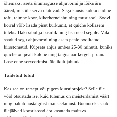
õhemaks, aseta ümmargusse ahjuvormi ja lõika ära
ääred, mis üle serva ulatuvad. Sega kausis kokku siidine
tofu, taimne koor, kikerhernejahu ning must sool. Soovi
korral võib lisada pisut kurkumit, et quiche kollasem
tuleks. Haki sibul ja basiilik ning lisa need segule. Vala
saadud segu ahjuvormi ning aseta peale poolitatud
kirsstomatid. Küpseta ahjus umbes 25-30 minutit, kuniks
quiche on pealt kuldne ning taigna äär kergelt pruun.
Lase enne serveerimist täielikult jahtuda.
Täidetud tofud
Kas see on retsept või pigem kunstiprojekt? Selle üle
võid otsustada ise, kuid tulemus on meisterdamist väärt
ning pakub nostalgilist maitseelamust. Boonuseks saab
ülejäävad koostisosad ära kasutada maitsva