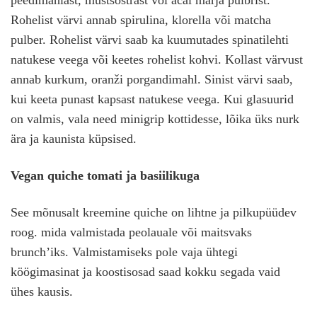
peedimahlast, mustsõstrast või acai marja pulbrist.
Rohelist värvi annab spirulina, klorella või matcha
pulber. Rohelist värvi saab ka kuumutades spinatilehti
natukese veega või keetes rohelist kohvi. Kollast värvust
annab kurkum, oranži porgandimahl. Sinist värvi saab,
kui keeta punast kapsast natukese veega. Kui glasuurid
on valmis, vala need minigrip kottidesse, lõika üks nurk
ära ja kaunista küpsised.
Vegan quiche tomati ja basiilikuga
See mõnusalt kreemine quiche on lihtne ja pilkupüüdev
roog. mida valmistada peolauale või maitsvaks
brunch’iks. Valmistamiseks pole vaja ühtegi
köögimasinat ja koostisosad saad kokku segada vaid
ühes kausis.