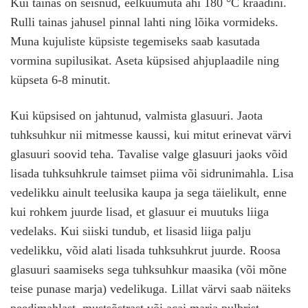
Kui tainas on seisnud, eelkuumuta ahi 180 °C kraadini.
Rulli tainas jahusel pinnal lahti ning lõika vormideks.
Muna kujuliste küpsiste tegemiseks saab kasutada
vormina supilusikat. Aseta küpsised ahjuplaadile ning
küpseta 6-8 minutit.
Kui küpsised on jahtunud, valmista glasuuri. Jaota
tuhksuhkur nii mitmesse kaussi, kui mitut erinevat värvi
glasuuri soovid teha. Tavalise valge glasuuri jaoks võid
lisada tuhksuhkrule taimset piima või sidrunimahla. Lisa
vedelikku ainult teelusika kaupa ja sega täielikult, enne
kui rohkem juurde lisad, et glasuur ei muutuks liiga
vedelaks. Kui siiski tundub, et lisasid liiga palju
vedelikku, võid alati lisada tuhksuhkrut juurde. Roosa
glasuuri saamiseks sega tuhksuhkur maasika (või mõne
teise punase marja) vedelikuga. Lillat värvi saab näiteks