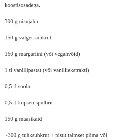
koostisosadega.
300 g nisujahu
150 g valget suhkrut
160 g margariini (või veganvõid)
1 tl vanillipastat (või vanilliekstrakti)
0,5 tl soola
0,5 tl küpsetuspulbrit
150 g maasikaid
~300 g tuhksuhkrut + pisut taimset piima või