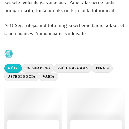
keskele teelusikaga väike auk. Pane kikerherne täidis
minigrip kotti, lõika ära üks nurk ja täida tofumunad.
NB! Sega ülejäänud tofu ning kikerherne täidis kokku, et
saada maitsev “munamääre” võileivale.
KÕIK
ENESEARENG
PSÜHHOLOOGIA
TERVIS
ASTROLOOGIA
VARIA