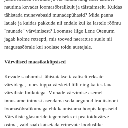
nautima kevadet loomasõbralikult ja täistaimselt. Kuidas
tähistada munavabasid munadepühasid? Mida panna
lauale ja kuidas pakkuda nii endale kui ka lastele rõõmu
"munade" värvimisest? Loomuse liige Lene Otenurm
jagab kolme retsepti, mis toovad naeratuse suule nii
magusasõbrale kui soolase toidu austajale.
Värvilised maasikaküpsised
Kevade saabumist tähistatakse tavaliselt erksate
värvidega, tuues tuppa värskeid lilli ning kattes laua
värviliste linikutega. Munade värvimise asemel
innustame inimesi asendama seda aegunud traditsiooni
loomasõbralikumaga ehk kaunistama hoopis küpsiseid.
Värviliste glasuuride tegemiseks ei pea toiduvärve
ostma, vaid saab katsetada erinevate looduslike