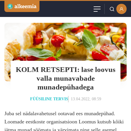
Artiklid
Kasutajanimi või email
Podcast
Parool
Videod
Veebinarid
KOLM RETSEPTI: lase loovus
Jäta mind meelde
valla munavabade
Kuulutused
munadepühadega
Sisuturundus
FÜÜSILINE TERVIS
13.04.2022, 08:59
Juba sel nädalavahetusel ootavad ees munadepühad.
Loomade eestkoste organisatsioon Loomus kutsub kõiki
jätma munad söömata ja värvimata ning selle asemel
Loo tasuta konto