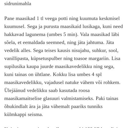
sidrunimahla
Pane maasikad 1 tl veega potti ning kuumuta keskmisel
kuumusel. Sega ja purusta maasikaid lusikaga, kuni need
hakkavad lagunema (umbes 5 min). Vala maasikad läbi
sõela, et eemaldada seemned, ning jäta jahtuma. Jäta
vedelik alles. Sega teises kausis nisujahu, suhkur, sool,
vanillipasta, küpsetuspulber ning toasoe margariin. Lisa
supilusika kaupa juurde maasikavedelikku ning sega,
kuni tainas on ühtlane. Kokku lisa umbes 4 spl
maasikavedelikku, vajadusel natuke vähem või rohkem.
Ülejäänud vedelikku saab kasutada roosa
maasikamaitselise glasuuri valmistamiseks. Paki tainas
õhukindlalt ära ja jäta vähemalt paariks tunniks
külmkappi seisma.