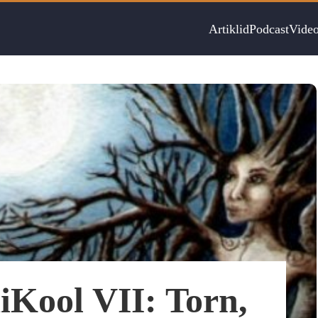
Artiklid
Podcast
Vide
iKool VII: Torn,