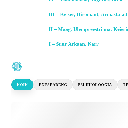
III – Keiser, Hiromant, Armastajad
II – Maag, Ülempreestrinna, Keisr
I – Suur Arkaan, Narr
KÕIK
ENESEARENG
PSÜHHOLOOGIA
TE