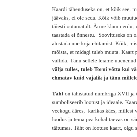
Kaardi tähenduseks on, et kõik see, 
jäävaks, ei ole seda. Kõik võib muutu
täiesti ootamatult. Ärme klammerdu, 
taastada ei õnnestu. Soovituseks on ol
alustada uue koja ehitamist. Kõik, mi
mõista, et midagi tuleb muuta. Kaart 
vältida. Tänu sellele leiame uuenenud
välja tulles, tuleb Torni võtta kui 
ehmatav kuid vajalik ja tänu mill
Täht
on tähistatud numbriga XVII ja t
sümboliseerib lootust ja ideaale. Kaar
veekogu ääres, karikas käes, millest 
loodus ja tema pea kohal taevas on sä
täitumas. Täht on lootuse kaart, olgu se