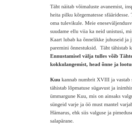
Täht näitab võimaluste avanemist, inspi
heita pilku kõrgematesse sfääridesse. 
oma tulevikule. Meie eneseväljendus
suudame ellu viia ka neid unistusi, m
Kaart lubab ka õnnelikke juhuseid ja j
paremini õnnestuksid. Täht tähistab ka
Ennustamisel välja tulles võib Tähte
kokkulangemist, head õnne ja lootus
Kuu
kannab numbrit XVIII ja vastab s
tähistab lõpmatuse sügavust ja inimhin
ümmargune Kuu, mis on ainsaks valgu
süngeid varje ja öö must mantel varjab
Hämarus, ehk siis valguse ja pimedus
salapärane.