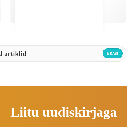
 artiklid
EDASI
Liitu uudiskirjaga