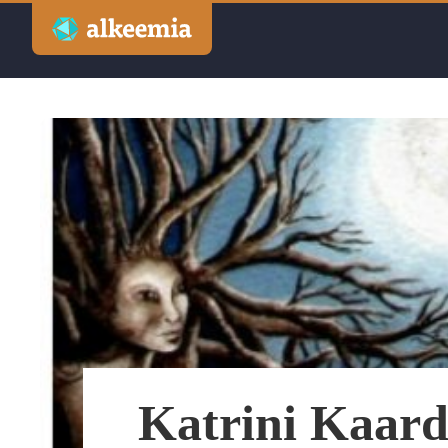
Artiklid
Podcast
Videod
Veebinarid
Kuulutused
Sisuturundus
Katrini Kaard