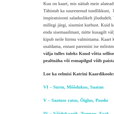
Kuu on kaart, mis näitab meie alatead
Tähistab ka suurenenud tundlikkust, l
inspiratsiooni saladuslikelt jõududelt.
millegi järgi, sisemist kurbust. Kuid 
enda sisemaailmast, mitte kusagilt väl
kipub neile hirmu valmistama. Kaart k
usaldama, ennast paremini ise mõistma
välja tulles tuleks Kuud võtta sellise
pealtnäha või esmapilgul võib paist
Loe ka eelmisi Katrini Kaardikoole
VI – Surm, Mõõdukus, Saatan
V – Saatuse ratas, Õiglus, Poodu
IV – Võidukaarik, Tugevus, Erak