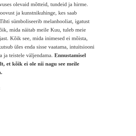
vuses olevaid mõtteid, tundeid ja hirme.
oovust ja kunstnikuhinge, kes saab
 Tihti sümboliseerib melanhooliat, igatust
kõik, mida näitab meile Kuu, tuleb meie
jast. Kõik see, mida inimesed ei mõista,
utsub üles enda sisse vaatama, intuitsiooni
 ja teistele väljendama.
Ennustamisel
lt, et kõik ei ole nii nagu see meile
a.
: