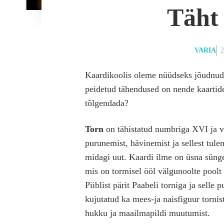
Täht
VARIA
2
Kaardikoolis oleme nüüdseks jõudnud 
peidetud tähendused on nende kaartide
tõlgendada?
Torn
on tähistatud numbriga XVI ja va
purunemist, hävinemist ja sellest tulen
midagi uut. Kaardi ilme on üsna sünge
mis on tormisel ööl välgunoolte poolt 
Piiblist pärit Paabeli torniga ja selle
kujutatud ka mees-ja naisfiguur torni
hukku ja maailmapildi muutumist.