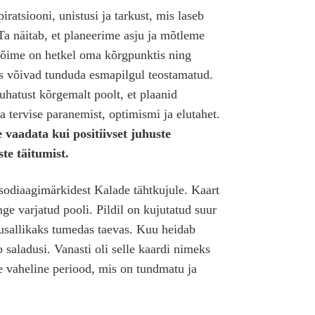
ratsiooni, unistusi ja tarkust, mis laseb
Ta näitab, et planeerime asju ja mõtleme
võime on hetkel oma kõrgpunktis ning
is võivad tunduda esmapilgul teostamatud.
uhatust kõrgemalt poolt, et plaanid
 tervise paranemist, optimismi ja elutahet.
 vaadata kui positiivset juhuste
te täitumist.
odiaagimärkidest Kalade tähtkujule. Kaart
ge varjatud pooli. Pildil on kujutatud suur
sallikaks tumedas taevas. Kuu heidab
 saladusi. Vanasti oli selle kaardi nimeks
e vaheline periood, mis on tundmatu ja