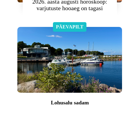
2026. aasta augusti horoskoop:
varjutuste hooaeg on tagasi
PÄEVAPILT
Lohusalu sadam