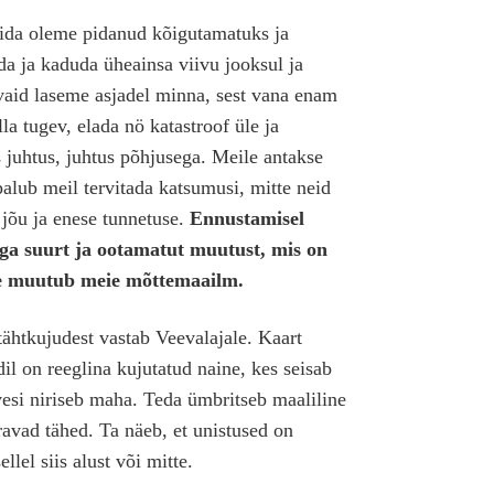
mida oleme pidanud kõigutamatuks ja
da ja kaduda üheainsa viivu jooksul ja
vaid laseme asjadel minna, sest vana enam
la tugev, elada nö katastroof üle ja
s juhtus, juhtus põhjusega. Meile antakse
palub meil tervitada katsumusi, mitte neid
 jõu ja enese tunnetuse.
Ennustamisel
väga suurt ja ootamatut muutust, mis on
ele muutub meie mõttemaailm.
ähtkujudest vastab Veevalajale. Kaart
dil on reeglina kujutatud naine, kes seisab
vesi niriseb maha. Teda ümbritseb maaliline
ravad tähed. Ta näeb, et unistused on
llel siis alust või mitte.