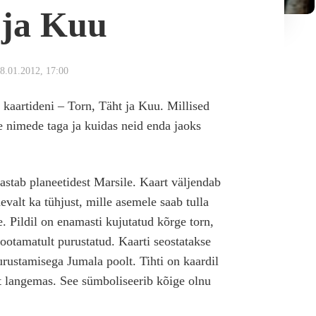
 ja Kuu
8.01.2012, 17:00
kaartideni – Torn, Täht ja Kuu. Millised
 nimede taga ja kuidas neid enda jaoks
stab planeetidest Marsile. Kaart väljendab
evalt ka tühjust, mille asemele saab tulla
. Pildil on enamasti kujutatud kõrge torn,
ootamatult purustatud. Kaarti seostatakse
 purustamisega Jumala poolt. Tihti on kaardil
st langemas. See sümboliseerib kõige olnu