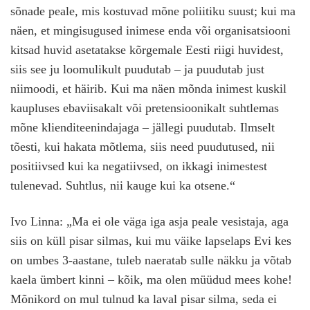
sõnade peale, mis kostuvad mõne poliitiku suust; kui ma
näen, et mingisugused inimese enda või organisatsiooni
kitsad huvid asetatakse kõrgemale Eesti riigi huvidest,
siis see ju loomulikult puudutab – ja puudutab just
niimoodi, et häirib. Kui ma näen mõnda inimest kuskil
kaupluses ebaviisakalt või pretensioonikalt suhtlemas
mõne klienditeenindajaga – jällegi puudutab. Ilmselt
tõesti, kui hakata mõtlema, siis need puudutused, nii
positiivsed kui ka negatiivsed, on ikkagi inimestest
tulenevad. Suhtlus, nii kauge kui ka otsene.“
Ivo Linna: „Ma ei ole väga iga asja peale vesistaja, aga
siis on küll pisar silmas, kui mu väike lapselaps Evi kes
on umbes 3-aastane, tuleb naeratab sulle näkku ja võtab
kaela ümbert kinni – kõik, ma olen müüdud mees kohe!
Mõnikord on mul tulnud ka laval pisar silma, seda ei