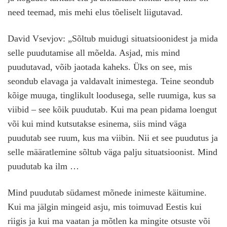
need teemad, mis mehi elus tõeliselt liigutavad.
David Vsevjov: „Sõltub muidugi situatsioonidest ja mida
selle puudutamise all mõelda. Asjad, mis mind
puudutavad, võib jaotada kaheks. Üks on see, mis
seondub elavaga ja valdavalt inimestega. Teine seondub
kõige muuga, tinglikult loodusega, selle ruumiga, kus sa
viibid – see kõik puudutab. Kui ma pean pidama loengut
või kui mind kutsutakse esinema, siis mind väga
puudutab see ruum, kus ma viibin. Nii et see puudutus ja
selle määratlemine sõltub väga palju situatsioonist. Mind
puudutab ka ilm …
Mind puudutab südamest mõnede inimeste käitumine.
Kui ma jälgin mingeid asju, mis toimuvad Eestis kui
riigis ja kui ma vaatan ja mõtlen ka mingite otsuste või