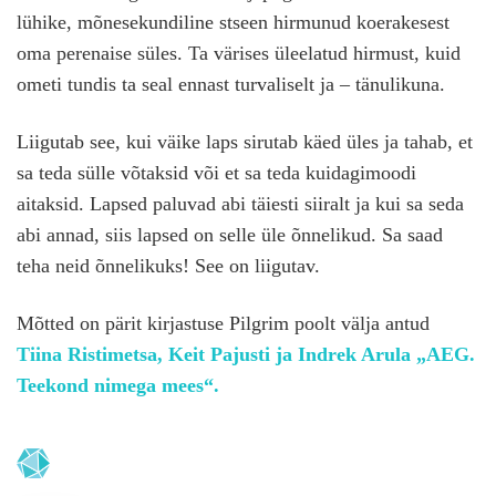
lühike, mõnesekundiline stseen hirmunud koerakesest
oma perenaise süles. Ta värises üleelatud hirmust, kuid
ometi tundis ta seal ennast turvaliselt ja – tänulikuna.
Liigutab see, kui väike laps sirutab käed üles ja tahab, et
sa teda sülle võtaksid või et sa teda kuidagimoodi
aitaksid. Lapsed paluvad abi täiesti siiralt ja kui sa seda
abi annad, siis lapsed on selle üle õnnelikud. Sa saad
teha neid õnnelikuks! See on liigutav.
Mõtted on pärit kirjastuse Pilgrim poolt välja antud
Tiina Ristimetsa, Keit Pajusti ja Indrek Arula „AEG.
Teekond nimega mees“.