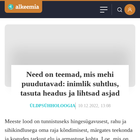
Artiklid
Kasutajanimi või email
Podcast
Parool
Videod
Veebinarid
Need on teemad, mis mehi
Jäta mind meelde
puudutavad: inimlik suhtlus,
Kuulutused
tasuta headus ja lihtsad asjad
Sisuturundus
ÜLDPSÜHHOLOOGIA
10.12.2022, 13:08
Meeste lood on tunnistuseks hingesügavusest, rahu ja
sihikindlusega oma raja kõndimisest, märgates teekonda
ja kogudes tarkust elu ja armastuse kohta. Loe, mis on
Loo tasuta konto