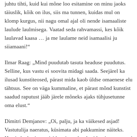
juhtu tihti, kuid kui mõne loo esitamine on minu jaoks
täiuslik, kõik on ilus, siis ma tunnen, kuidas mul on
klomp kurgus, nii nagu omal ajal oli nende isamaaliste
laulude laulmisega. Vaatad seda rahvamassi, kes kõik
laulavad kaasa … ja me laulame neid isamaalisi ju
siiamaani!“
Ilmar Raag: „Mind puudutab tasuta headuse puudutus.
Selline, kus vastu ei soovita midagi saada. Seejärel ka
ilusad kunstiteosed, pärast mida kaob üldse omaenese elu
tähtsus. See on väga kummaline, et pärast mõnd kunstist
saadud raputust jääb järele mõneks ajaks tühjusetunne
oma elust.“
Dimitri Demjanov: „Oi, palju, ja ka väikesed asjad!
Vastutulija naeratus, küsimata abi pakkumine näiteks.