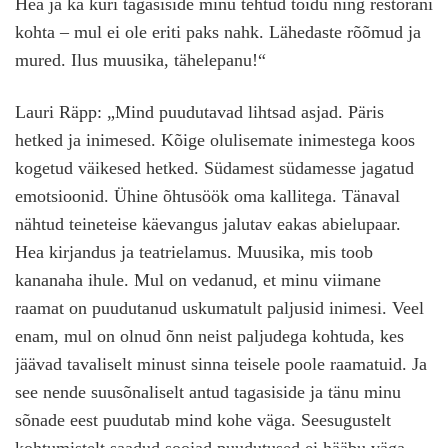
Hea ja ka kuri tagasiside minu tehtud toidu ning restorani
kohta – mul ei ole eriti paks nahk. Lähedaste rõõmud ja
mured. Ilus muusika, tähelepanu!“
Lauri Räpp: „Mind puudutavad lihtsad asjad. Päris
hetked ja inimesed. Kõige olulisemate inimestega koos
kogetud väikesed hetked. Südamest südamesse jagatud
emotsioonid. Ühine õhtusöök oma kallitega. Tänaval
nähtud teineteise käevangus jalutav eakas abielupaar.
Hea kirjandus ja teatrielamus. Muusika, mis toob
kananaha ihule. Mul on vedanud, et minu viimane
raamat on puudutanud uskumatult paljusid inimesi. Veel
enam, mul on olnud õnn neist paljudega kohtuda, kes
jäävad tavaliselt minust sinna teisele poole raamatuid. Ja
see nende suusõnaliselt antud tagasiside ja tänu minu
sõnade eest puudutab mind kohe väga. Seesugustelt