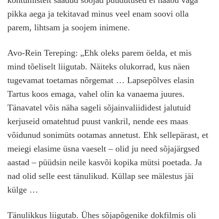
kohtumistelt saadud soojad puudutused ei hääbu väga
pikka aega ja tekitavad minus veel enam soovi olla
parem, lihtsam ja soojem inimene.
Avo-Rein Tereping: „Ehk oleks parem öelda, et mis
mind tõeliselt liigutab. Näiteks olukorrad, kus näen
tugevamat toetamas nõrgemat … Lapsepõlves elasin
Tartus koos emaga, vahel olin ka vanaema juures.
Tänavatel võis näha sageli sõjainvaliididest jalutuid
kerjuseid omatehtud puust vankril, nende ees maas
võidunud sonimüts ootamas annetust. Ehk sellepärast, et
meiegi elasime üsna vaeselt – olid ju need sõjajärgsed
aastad – püüdsin neile kasvõi kopika mütsi poetada. Ja
nad olid selle eest tänulikud. Küllap see mälestus jäi
külge …
Tänulikkus liigutab. Ühes sõjapõgenike dokfilmis oli