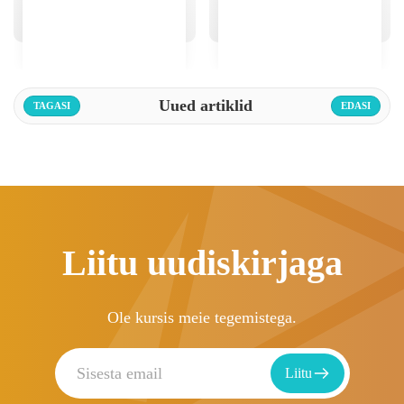
Uued artiklid
TAGASI
EDASI
Liitu uudiskirjaga
Ole kursis meie tegemistega.
Liitu